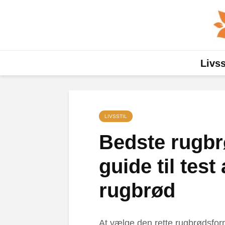
Livss
LIVSSTIL
Bedste rugbr
guide til test
rugbrød
At vælge den rette rugbrødsfo