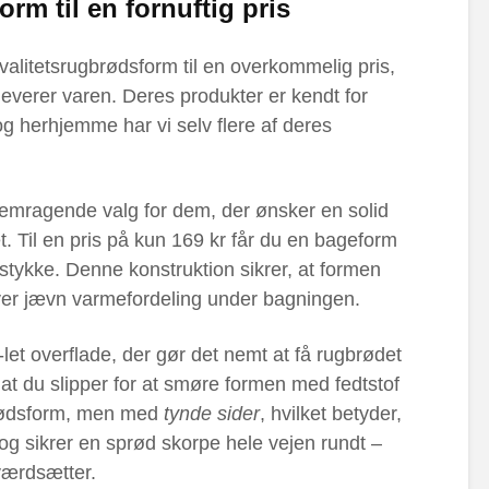
rm til en fornuftig pris
kvalitetsrugbrødsform til en overkommelig pris,
leverer varen. Deres produkter er kendt for
og herhjemme har vi selv flere af deres
remragende valg for dem, der ønsker en solid
 Til en pris på kun 169 kr får du en bageform
t stykke. Denne konstruktion sikrer, at formen
iver jævn varmefordeling under bagningen.
let overflade, der gør det nemt at få rugbrødet
at du slipper for at smøre formen med fedtstof
brødsform, men med
tynde sider
, hvilket betyder,
 og sikrer en sprød skorpe hele vejen rundt –
ærdsætter.