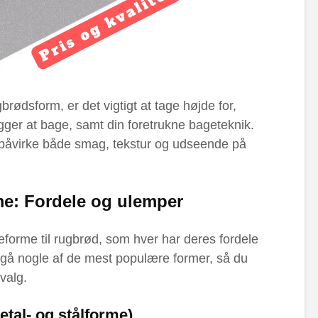
rødsform, er det vigtigt at tage højde for,
gger at bage, samt din foretrukne bageteknik.
 påvirke både smag, tekstur og udseende på
me: Fordele og ulemper
geforme til rugbrød, som hver har deres fordele
gå nogle af de mest populære former, så du
valg.
tal- og stålforme)