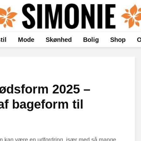
til
Mode
Skønhed
Bolig
Shop
O
ødsform 2025 –
 af bageform til
rm kan være en udfordring, især med så mange