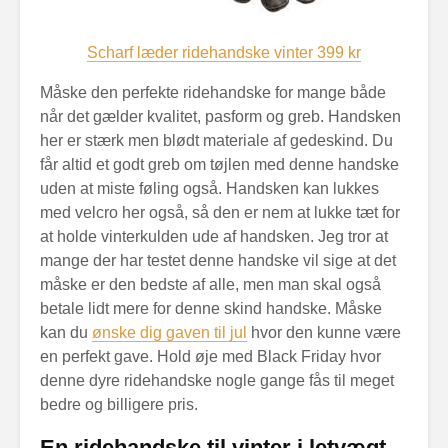
Scharf læder ridehandske vinter 399 kr
Måske den perfekte ridehandske for mange både
når det gælder kvalitet, pasform og greb. Handsken
her er stærk men blødt materiale af gedeskind. Du
får altid et godt greb om tøjlen med denne handske
uden at miste føling også. Handsken kan lukkes
med velcro her også, så den er nem at lukke tæt for
at holde vinterkulden ude af handsken. Jeg tror at
mange der har testet denne handske vil sige at det
måske er den bedste af alle, men man skal også
betale lidt mere for denne skind handske. Måske
kan du
ønske dig gaven til jul
hvor den kunne være
en perfekt gave. Hold øje med Black Friday hvor
denne dyre ridehandske nogle gange fås til meget
bedre og billigere pris.
En ridehandske til vinter i letvægt