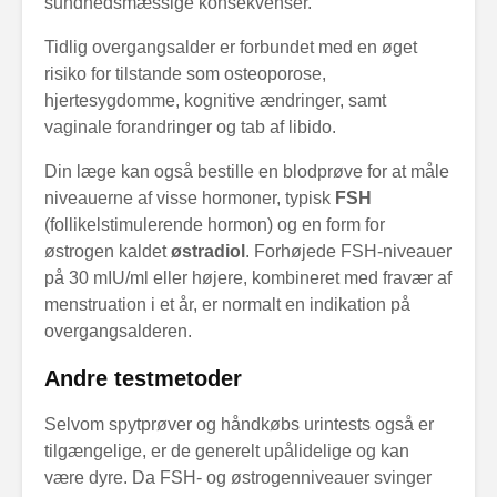
sundhedsmæssige konsekvenser.
Tidlig overgangsalder er forbundet med en øget
risiko for tilstande som osteoporose,
hjertesygdomme, kognitive ændringer, samt
vaginale forandringer og tab af libido.
Din læge kan også bestille en blodprøve for at måle
niveauerne af visse hormoner, typisk
FSH
(follikelstimulerende hormon) og en form for
østrogen kaldet
østradiol
. Forhøjede FSH-niveauer
på 30 mIU/ml eller højere, kombineret med fravær af
menstruation i et år, er normalt en indikation på
overgangsalderen.
Andre testmetoder
Selvom spytprøver og håndkøbs urintests også er
tilgængelige, er de generelt upålidelige og kan
være dyre. Da FSH- og østrogenniveauer svinger