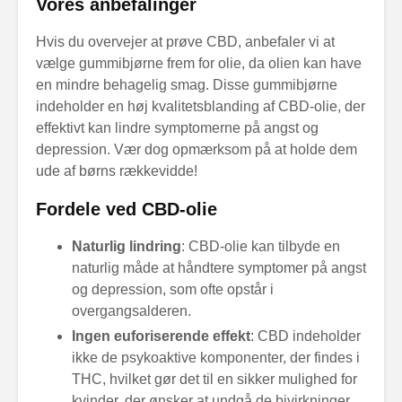
Vores anbefalinger
Hvis du overvejer at prøve CBD, anbefaler vi at
vælge gummibjørne frem for olie, da olien kan have
en mindre behagelig smag. Disse gummibjørne
indeholder en høj kvalitetsblanding af CBD-olie, der
effektivt kan lindre symptomerne på angst og
depression. Vær dog opmærksom på at holde dem
ude af børns rækkevidde!
Fordele ved CBD-olie
Naturlig lindring
: CBD-olie kan tilbyde en
naturlig måde at håndtere symptomer på angst
og depression, som ofte opstår i
overgangsalderen.
Ingen euforiserende effekt
: CBD indeholder
ikke de psykoaktive komponenter, der findes i
THC, hvilket gør det til en sikker mulighed for
kvinder, der ønsker at undgå de bivirkninger,